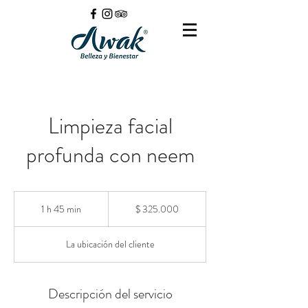
Limpieza facial
profunda con neem
325.000
pesos
1 h 45 min
1
$ 325.000
colombianos
4
La ubicación del cliente
5
m
i
Descripción del servicio
n